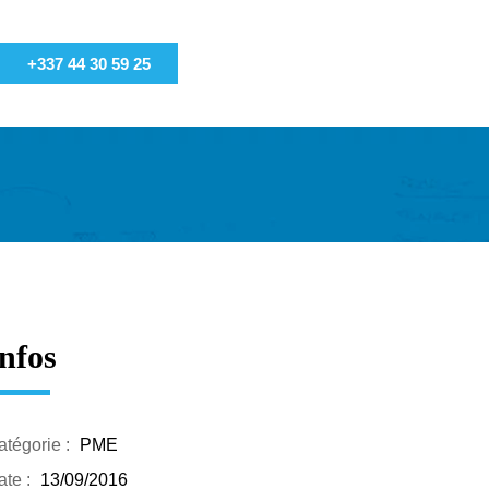
+337 44 30 59 25
nfos
atégorie :
PME
te :
13/09/2016