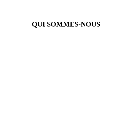
QUI SOMMES-NOUS
Réalisation de projets digitaux sur mesure, en mode agence :
Conseil IT & assistance technique :
Nearshoring IT :