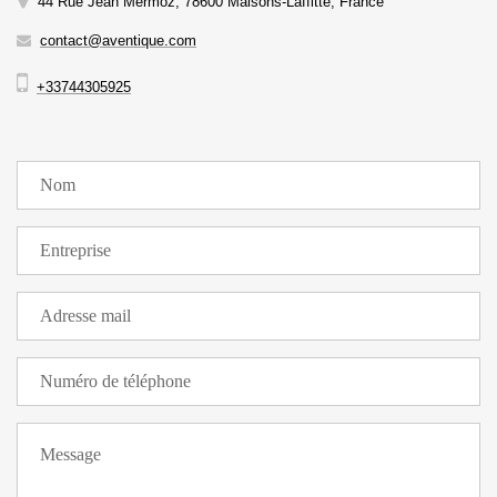
44 Rue Jean Mermoz, 78600 Maisons-Laffitte, France
contact@aventique.com
+33744305925