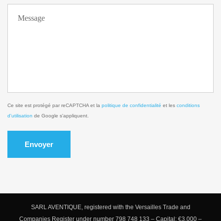
Ce site est protégé par reCAPTCHA et la
politique de confidentialité
et les
conditions
d'utilisation
de Google s'appliquent.
Envoyer
SARL AVENTIQUE, registered with the Versailles Trade and
Companies Register under number 798 748 133 – Capital: €3,000 –