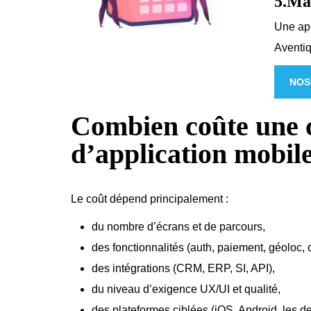
5.Mai
Une appl
Aventiq
NOS
Combien coûte une 
d’application mobil
Le coût dépend principalement :
du nombre d’écrans et de parcours,
des fonctionnalités (auth, paiement, géoloc, off
des intégrations (CRM, ERP, SI, API),
du niveau d’exigence UX/UI et qualité,
des plateformes ciblées (iOS, Android, les de