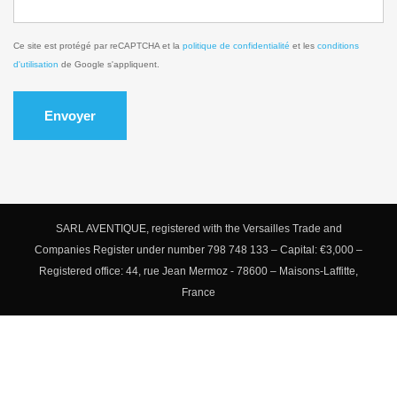
Ce site est protégé par reCAPTCHA et la
politique de confidentialité
et les
conditions
d'utilisation
de Google s'appliquent.
Envoyer
SARL AVENTIQUE, registered with the Versailles Trade and
Companies Register under number 798 748 133 – Capital: €3,000 –
Registered office: 44, rue Jean Mermoz - 78600 – Maisons-Laffitte,
France