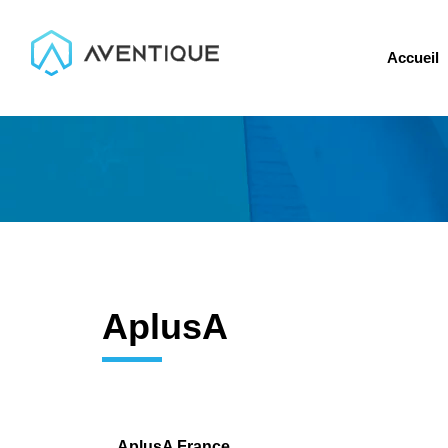
Accueil
AplusA
AplusA France