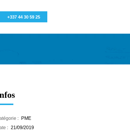
+337 44 30 59 25
nfos
atégorie :
PME
te :
21/09/2019