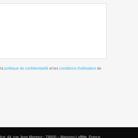
 la
politique de confidentialité
et les
conditions d'utilisation
de
ce: 44, rue Jean Mermoz - 78600 – Maisons-Laffitte, France