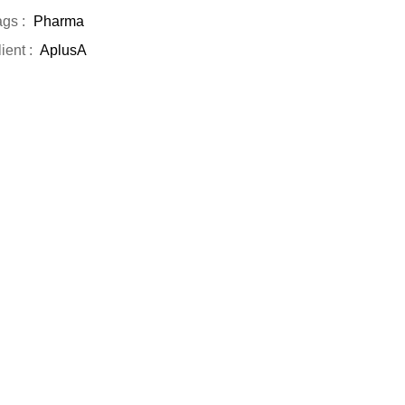
gs :
Pharma
ient :
AplusA