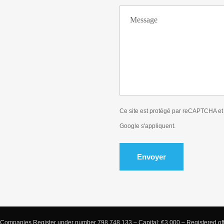
Ce site est protégé par reCAPTCHA et
Google s'appliquent.
Envoyer
Companies Register under number 798 748 133 – Capital: €3,000 – Registered offi