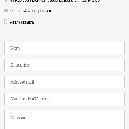
44 Rue Jean Mermoz, 78600 Maisons-Laffitte, France
contact@aventique.com
+33744305925