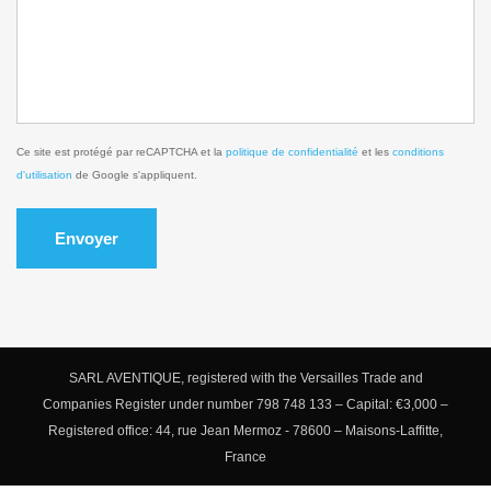
Ce site est protégé par reCAPTCHA et la
politique de confidentialité
et les
conditions
d'utilisation
de Google s'appliquent.
Envoyer
SARL AVENTIQUE, registered with the Versailles Trade and
Companies Register under number 798 748 133 – Capital: €3,000 –
Registered office: 44, rue Jean Mermoz - 78600 – Maisons-Laffitte,
France