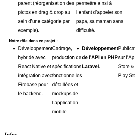
parent (réorganisation des
permettre ainsi à
pictos en drag & drop au
l’enfant d’appeler son
sein d’une catégorie par
papa, sa maman sans
exemple).
difficulté.
Notre rôle dans ce projet :
Développement
Cadrage,
Développement
Publica
hybride avec
production de
de l’API en PHP
sur l’Ap
React Native et
spécifications
Laravel
.
Store & 
intégration avec
fonctionnelles
Play St
Firebase pour
détaillées et
le backend.
mockups de
l’application
mobile.
Infos