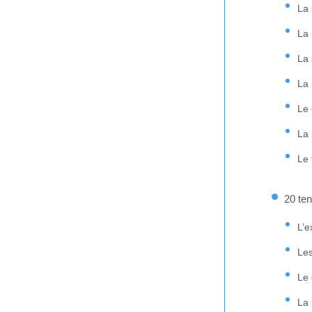
La 
La 
La 
La 
Le
La 
Le
20 te
L’e
Les
Le 
La 