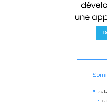
D
Somm
Les b
L’o