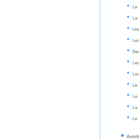
Le 
La 
Une
Les
Des
Les
Les
Le 
Le 
La 
Le
Aventi