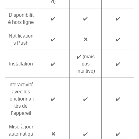
d)
Disponibilit
✔️
✔️
✔️
é hors ligne
Notification
✔️
❌
✔️
s Push
✔️ (mais
Installation
✔️
pas
✔️
intuitive)
Interactivité
avec les
fonctionnali
✔️
✔️
✔️
tés de
l’appareil
Mise à jour
automatiqu
❌
✔️
✔️