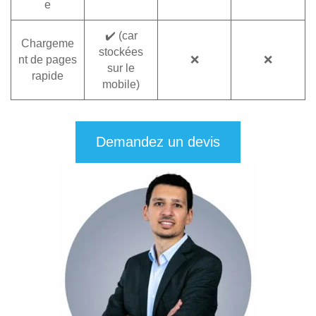
e
✔️ (car
Chargeme
stockées
nt de pages
❌
❌
sur le
rapide
mobile)
Demandez un devis