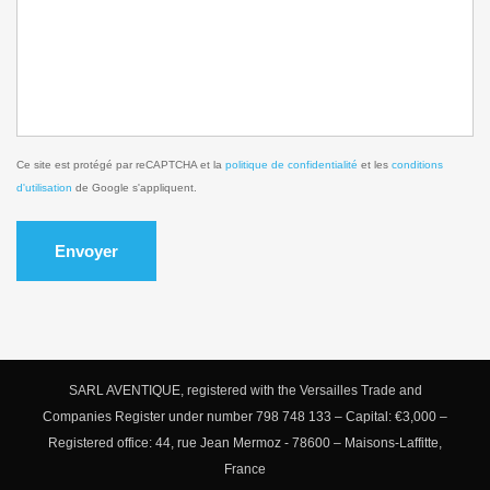
Ce site est protégé par reCAPTCHA et la
politique de confidentialité
et les
conditions
d'utilisation
de Google s'appliquent.
Envoyer
SARL AVENTIQUE, registered with the Versailles Trade and
Companies Register under number 798 748 133 – Capital: €3,000 –
Registered office: 44, rue Jean Mermoz - 78600 – Maisons-Laffitte,
France